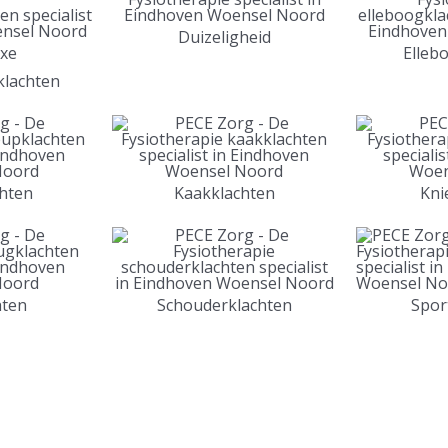
Duizeligheid
xe
Elleb
klachten
hten
Kaakklachten
Kni
hten
Schouderklachten
Spor