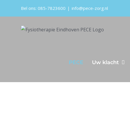
Ga
Bel ons: 085-7823600
|
info@pece-zorg.nl
naar
inhoud
PECE
Uw klacht