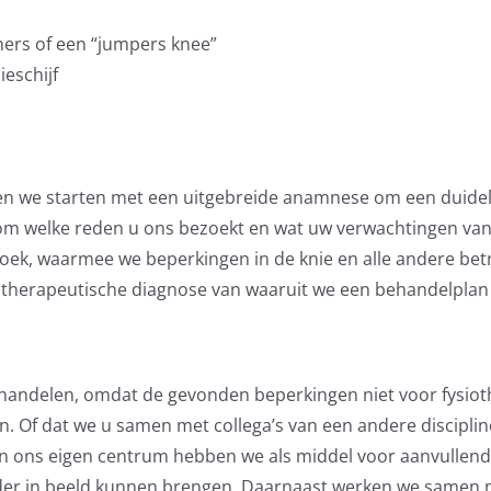
nners of een “jumpers knee”
ieschijf
en we starten met een uitgebreide anamnese om een duidelij
m welke reden u ons bezoekt en wat uw verwachtingen van ee
oek, waarmee we beperkingen in de knie en alle andere bet
otherapeutische diagnose van waaruit we een behandelplan k
ehandelen, omdat de gevonden beperkingen niet voor fysio
en. Of dat we u samen met collega’s van een andere discipli
nen ons eigen centrum hebben we als middel voor aanvullen
er in beeld kunnen brengen. Daarnaast werken we samen me