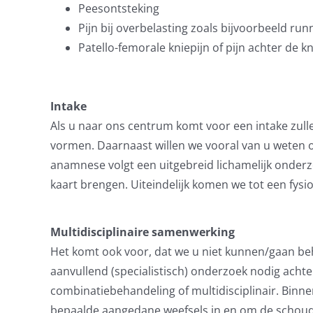
Peesontsteking
Pijn bij overbelasting zoals bijvoorbeeld ru
Patello-femorale kniepijn of pijn achter de kn
Intake
Als u naar ons centrum komt voor een intake zull
vormen. Daarnaast willen we vooral van u weten o
anamnese volgt een uitgebreid lichamelijk onderz
kaart brengen. Uiteindelijk komen we tot een fysi
Multidisciplinaire samenwerking
Het komt ook voor, dat we u niet kunnen/gaan b
aanvullend (specialistisch) onderzoek nodig acht
combinatiebehandeling of multidisciplinair. Bin
bepaalde aangedane weefsels in en om de schoud