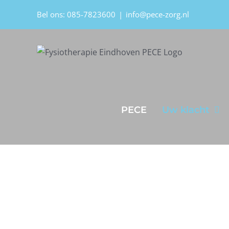
Ga
Bel ons: 085-7823600
|
info@pece-zorg.nl
naar
inhoud
PECE
Uw klacht